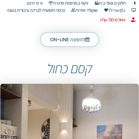
חלוקים ונעלי בית
ג'קוזי במרפסת פרטית
ווי פי חינם
TV+netfix
שוקולד ופירות
כניסה חופשית לבריכה ציבורית בעונה
החל מ 750 ש"ח
להזמנה ON-LINE
קסם כחול