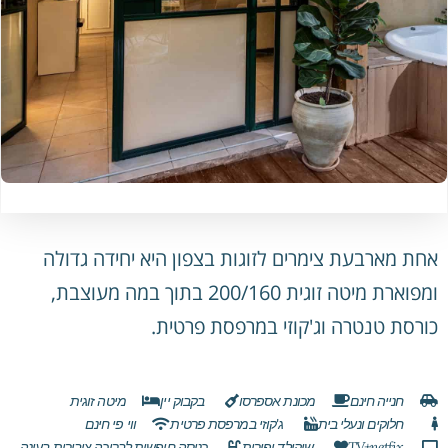
אחת מארבעת צימרים לזוגות בצפון היא יחידה גדולה
ומפוארת מיטה זוגית 200/160 בתוך במה מעוצבת,
כורסת טנטרה וג'קוזי במרפסת פרטית.
חנייה חינם
מכונת אספרסו
בקבוק יין
מיטה זוגית
חלוקים ונעלי בית
ג'קוזי במרפסת פרטית
ווי פי חינם
TV+netfix
שוקולד ופירות
כניסה חופשית לבריכה ציבורית בעונה