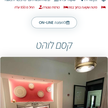
מיטה שקועה בתוך במה
כורסת טנטרה
החל מ 850 ש"ח
להזמנה ON-LINE
קסם לוהט