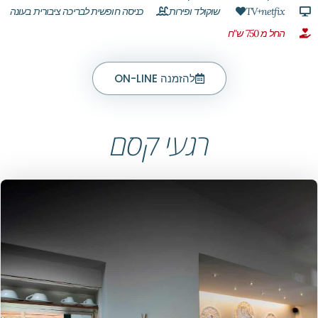
TV+netfix
שוקולד ופירות
כניסה חופשית לבריכה ציבורית בעונה
החל מ 750 ש"ח
להזמנה ON-LINE
רגעי קסם