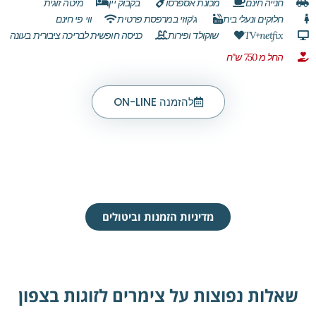
חנייה חינם
מכונת אספרסו
בקבוק יין
מיטה זוגית
חלוקים ונעלי בית
ג'קוזי במרפסת פרטית
ווי פי חינם
TV+netfix
שוקולד ופירות
כניסה חופשית לבריכה ציבורית בעונה
החל מ 750 ש"ח
להזמנה ON-LINE
מדיניות הזמנות וביטולים
שאלות נפוצות על צימרים לזוגות בצפון