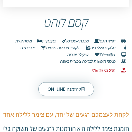
קסם לוהט
חנייה חינם
מכונת אספרסו
בקבוק יין
מיטה זוגית
חלוקים ונעלי בית
ג'קוזי במרפסת פרטית
ווי פי חינם
TV+netfix
שוקולד ופירות
כניסה חופשית לבריכה ציבורית בעונה
החל מ 750 ש"ח
להזמנה ON-LINE
לקחת לעצמכם רגעים של יחד, עם צימר ללילה אחד
הזמנת צימר ללילה היא הזדמנות לרגעים של תשוקה בלי