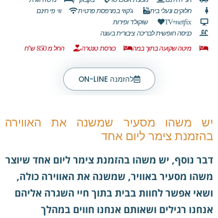
חלוקים ונעלי בית
ג'קוזי במרפסת פרטית
ווי פי חינם
TV+netfix
שוקולד ופירות
כניסה חופשית לבריכה ציבורית בעונה
מיטה שקועה בתוך במה
כורסת טנטרה
החל מ 850 ש"ח
להזמנה ON-LINE
יש משהו מסעיר שמשנה את האווירה
בהזמנת צימר ליום אחד
דבר נוסף, יש משהו בהזמנת צימר ליום אחד שיוצר
משהו מסעיר באוויר, שמשנה את האווירה כולה,
ושאי אפשר לחוות בבית בתוך חיי השגרה אליהם
אנחנו רגילים ושאותם אנחנו חווים במהלך