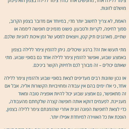
צימר ללילה אחד, מחפשים אחד כזה? צימר ללילה בצפון הוא פינוק
מושלם לזוגות.
האמת, לא צריך לחשוב יותר מדי, במיוחד אם מדובר בצפון הקרוב,
סמוך לחיפה, לקריות ולטבעון. פשוט מזמינים חופשה ליממה או
שתיים, מארגנים תיק קטן, ויוצאים למסע של זמן איכות לזוגיות שלכם.
מתי תעשו את זה? ברגע שיכולים. ניתן להזמין צימר ללילה בצפון
באמצע שבוע, ואפשר להזמין צימר ללילה אחד גם בסופי שבוע. מתי
שאתם יכולים – זה מבורך לכם ולחיזוק הקשר ביניכם.
אז נכון שזוגות רבים מעדיפים לצאת בסופי שבוע ולהזמין צימר ללילה
אחד, כי אלו ימים בהם אין עבודה ומחויבויות הקשורות אליה. אבל אם
זה מתאפשר, גם אמצע שבוע יכול להיות אופציה טובה ומאוד
מעניינת. לפעמים דווקא אותה חופשה קצרה שלקחתם מהעבודה,
כדי לצאת לחופשת הפוגה זוגית אחרי שהזמנתם צימר ללילה בצפון,
הופכת את כל האווירה למיוחדת אפילו יותר.