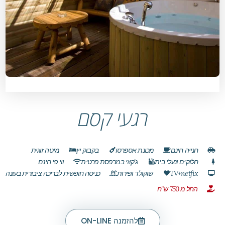
רגעי קסם
חנייה חינם
מכונת אספרסו
בקבוק יין
מיטה זוגית
חלוקים ונעלי בית
ג'קוזי במרפסת פרטית
ווי פי חינם
TV+netfix
שוקולד ופירות
כניסה חופשית לבריכה ציבורית בעונה
החל מ 750 ש"ח
להזמנה ON-LINE