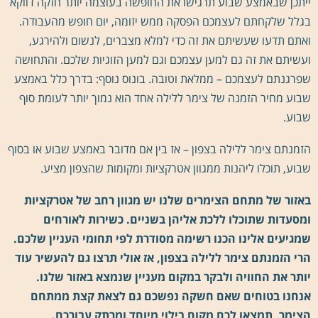
ייתכן שבאמצע שבוע תרגישו את החופשה בעוצמה יותר חזקה דווקא
בגלל שלקחתם לעצמכם הפסקה ממש יזומה, יום חופש מהעבודה.
ואתם תדעו שעשיתם את זה כדי למלא מצברים, לנשום ולהירגע,
ועשיתם את זה גם למען עצמכם וגם למען הזוגיות שלכם. והתחושה
שפרגנתם לעצמכם – ממלאת וטובה. בונוס נוסף: בדרך כלל באמצע
שבוע מחיר הזמנה של צימר ללילה אחד הוא נמוך יותר לעומת סוף
שבוע.
הזמנתם צימר ללילה בצפון – אז בין אם מדובר באמצע שבוע או בסוף
שבוע, תוכלו ליהנות ממגוון אטרקציות ומקומות שהצפון מציע.
באזור של מתחם הצימרים שלנו יש מגוון רחב של אטרקציות
ומסעדות שתוכלו ללכת אליהן בשניים. כשירות לאורחים
שמגיעים אלינו הכנו רשימה מסודרת לפי תחומי העניין שלכם.
הרי הזמנתם צימר ללילה בצפון, אז אולי תרצו גם להעשיר עוד
יותר את החוויה ולבקר במקום מעניין שנמצא באזור שלנו.
אנחנו בטוחים שאם חשקה נפשכם גם לצאת קצת ממתחם
הצימר, תמצאו לכם מקום בילוי מיוחד ומרתק עבורכם.