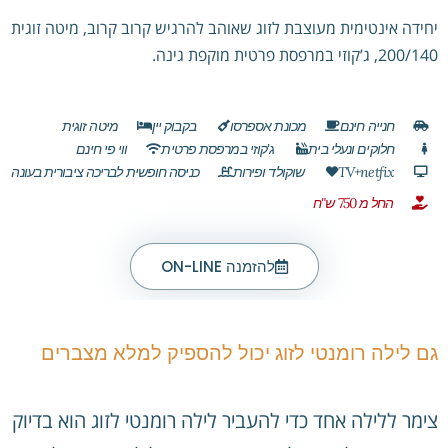
יחידה אינטימית מעוצבת לזוג שאוהב להרגיש קרוב קרוב, מיטה זוגית
200/140, ג’קוזי במרפסת פרטית מוקפת גינה.
חנייה חינם
מכונת אספרסו
בקבוק יין
מיטה זוגית
חלוקים ונעלי בית
ג'קוזי במרפסת פרטית
ווי פי חינם
TV+netfix
שוקולד ופירות
כניסה חופשית לבריכה ציבורית בעונה
החל מ 750 ש"ח
להזמנה ON-LINE
גם לילה רומנטי לזוג יכול להספיק למלא מצברים
צימר ללילה אחד כדי להעביר לילה רומנטי לזוג הוא בדיוק