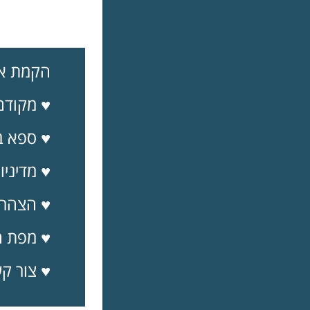
הקמת אתר
♥ מקודם
♥ ספא ב
♥
מדיניו
♥ הצהרת
♥ מפת 
♥ צור ק