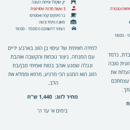
יין, שוקולד ופירות העונה
טימיות וטנטרה
3 שעות סדנת עיסוי זוגית
בר פינוקים קפה ואספרסו
סאונה פינית יבשה
הצימר לרשותכם מ 10:00 - 18:00
למידה חוויתית של עיסוי בן הזוג בארבע ידיים
בדת. נלמד
עם המנחה. ניצור נוכחות והקשבה אוהבת
וגית טובה
ונגלה שמגע אוהב בטוח ואמיתי מבן/בת
העלות את
הזוג הוא המגע הכי מרגיע, מרפא וממלא את
 עצמתכם
הלב.
תך.
מחיר לזוג: 1,440 ש"ח
בימים א' עד ה'