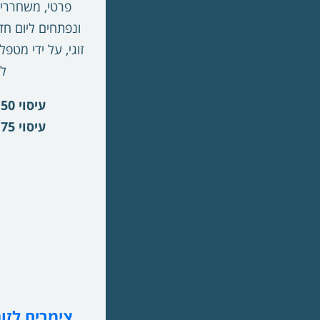
פרטי, משחררים
ונפתחים ליום ח
זוגי, על ידי מט
לג
עיסוי 50 דקות : 790 ש"ח
עיסוי 75 דקות : 960 ש"ח
צימרים לזוג