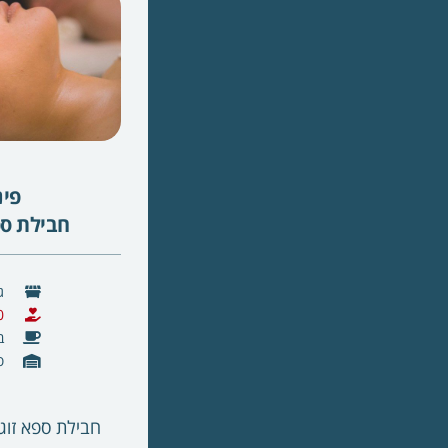
פינ
חבילת ספ
ג'
50 דק
ב
ס
חבילת ספא זוג