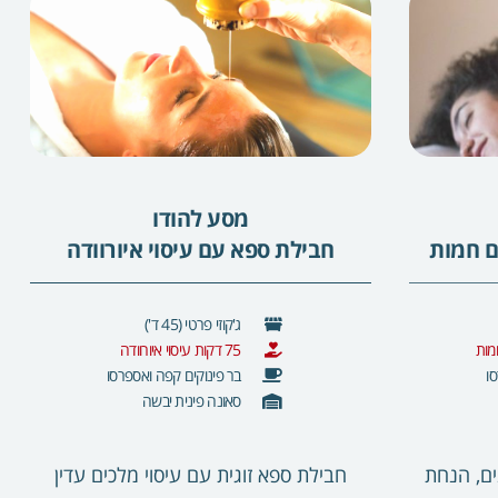
מסע להודו
ם חמות
חבילת ספא עם עיסוי איורוודה
ג'קוזי פרטי (45 ד')
75 דקות עיסוי איורוודה
ו
בר פינוקים קפה ואספרסו
סאונה פינית יבשה
ים, הנחת
חבילת ספא זוגית עם
עיסוי
מלכים
עדין