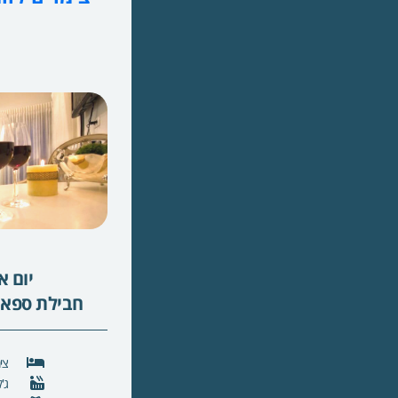
יום 
חבילת ספא ב
צי
ג'