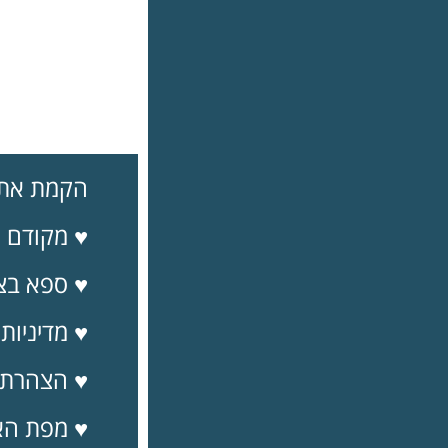
הקמת אתר 
♥ מקודם ע
♥ ספא בצפ
♥
מדיניות
פ
♥ הצהרת 
♥ מפת הא