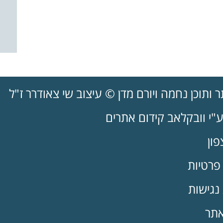
ותוכן נחמה ויורם מדן © עיצוב שי צאודרר ז"ל
"י וובקלאב קידום אתרים
ון
רטיות
נגישות
תר