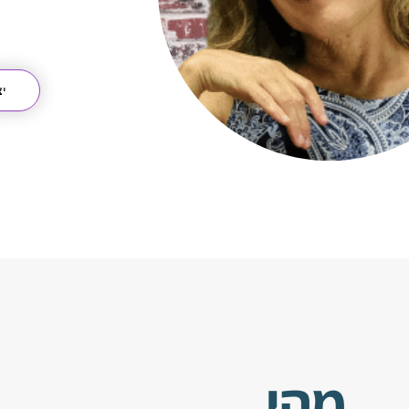
י
מהי